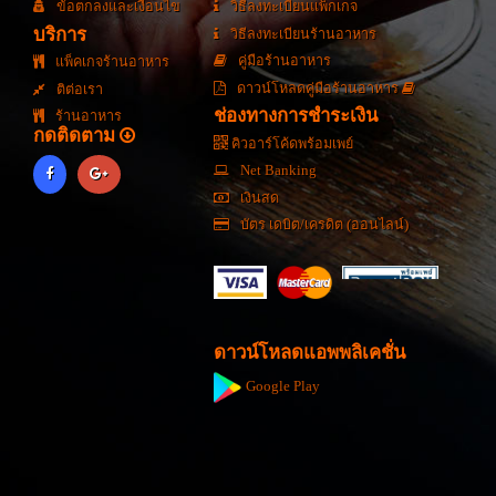
ข้อตกลงและเงื่อนไข
วิธีลงทะเบียนแพ็กเกจ
บริการ
วิธีลงทะเบียนร้านอาหาร
คู่มือร้านอาหาร
แพ็คเกจร้านอาหาร
ดาวน์โหลดคู่มือร้านอาหาร
ติต่อเรา
ช่องทางการชำระเงิน
ร้านอาหาร
กดติดตาม
คิวอาร์โค้ดพร้อมเพย์
Net Banking
เงินสด
บัตร เดบิต/เครดิต (ออนไลน์)
ดาวน์โหลดแอพพลิเคชั่น
Google Play