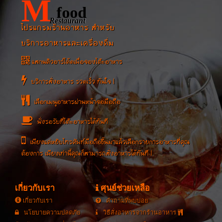
M
food
Restaurant
โปรแกรมร้านอาหาร สำหรับ
บริการอาหารและเครื่องดื่ม
แสกนคิวอาร์โค้ดเพื่อจองโต๊ะอาหาร
บริการสั่งอาหาร รวดเร็ว ทันใจ !
เลือกเมนูอาหารผ่านหน้าจอมือถือ
นั่งรอรับที่โต๊ะอาหารได้ทันที
เพียงแค่หยิบโทรศัพท์มือถือขึ้นมาแล้วเลือกรายการอาหารที่คุณ
ต้องการ เพียงเท่านี้คุณก็สามารถสั่งอาหารได้ทันที !
เกี่ยวกับเรา
ศุนย์ช่วยเหลือ
เกี่ยวกับเรา
คำถามที่พบบ่อย
นโยบายความปลดภัย
วิธีสั่งอาหารจากร้านอาหาร