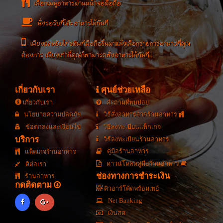
เลือกเมนูอาหารผ่านหน้าจอมือถือ
นั่งรอรับที่โต๊ะอาหารได้ทันที
เพียงแค่หยิบโทรศัพท์มือถือขึ้นมาแล้วเลือกรายการอาหารที่คุณ
ต้องการ เพียงเท่านี้คุณก็สามารถสั่งอาหารได้ทันที !
เกี่ยวกับเรา
ศุนย์ช่วยเหลือ
เกี่ยวกับเรา
คำถามที่พบบ่อย
นโยบายความปลดภัย
วิธีสั่งอาหารจากร้านอาหาร
ข้อตกลงและเงื่อนไข
วิธีลงทะเบียนแพ็กเกจ
บริการ
วิธีลงทะเบียนร้านอาหาร
คู่มือร้านอาหาร
แพ็คเกจร้านอาหาร
ดาวน์โหลดคู่มือร้านอาหาร
ติต่อเรา
ช่องทางการชำระเงิน
ร้านอาหาร
กดติดตาม
คิวอาร์โค้ดพร้อมเพย์
Net Banking
เงินสด