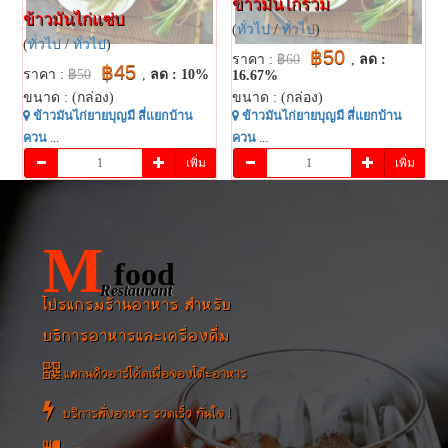
ข้าวมันไก่รวม
ข้าวมันไก่แซ่บ
(
ทั่วไป
/
ทั่วไป
)
(
ทั่วไป
/
ทั่วไป
)
฿50
ราคา :
฿60
,
ลด :
฿45
ราคา :
฿50
,
ลด : 10%
16.67%
ขนาด : (กล่อง)
ขนาด : (กล่อง)
ข้าวมันไก่ยายบุญมี สี่แยกบ้าน
ข้าวมันไก่ยายบุญมี สี่แยกบ้าน
ควน
...
ควน
...
เพิ่ม
เพิ่ม
M
food
Restaurant
โปรแกรมร้านอาหาร สำหรับ
บริการอาหารและเครื่องดื่ม
แสกนคิวอาร์โค้ดเพื่อจองโต๊ะอาหาร
บริการสั่งอาหาร รวดเร็ว ทันใจ !