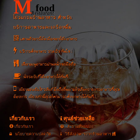
M
food
Restaurant
โปรแกรมร้านอาหาร สำหรับ
บริการอาหารและเครื่องดื่ม
แสกนคิวอาร์โค้ดเพื่อจองโต๊ะอาหาร
บริการสั่งอาหาร รวดเร็ว ทันใจ !
เลือกเมนูอาหารผ่านหน้าจอมือถือ
นั่งรอรับที่โต๊ะอาหารได้ทันที
เพียงแค่หยิบโทรศัพท์มือถือขึ้นมาแล้วเลือกรายการอาหารที่คุณ
ต้องการ เพียงเท่านี้คุณก็สามารถสั่งอาหารได้ทันที !
เกี่ยวกับเรา
ศุนย์ช่วยเหลือ
เกี่ยวกับเรา
คำถามที่พบบ่อย
นโยบายความปลดภัย
วิธีสั่งอาหารจากร้านอาหาร