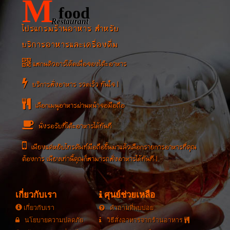
M
food
Restaurant
โปรแกรมร้านอาหาร สำหรับ
บริการอาหารและเครื่องดื่ม
แสกนคิวอาร์โค้ดเพื่อจองโต๊ะอาหาร
บริการสั่งอาหาร รวดเร็ว ทันใจ !
เลือกเมนูอาหารผ่านหน้าจอมือถือ
นั่งรอรับที่โต๊ะอาหารได้ทันที
เพียงแค่หยิบโทรศัพท์มือถือขึ้นมาแล้วเลือกรายการอาหารที่คุณ
ต้องการ เพียงเท่านี้คุณก็สามารถสั่งอาหารได้ทันที !
เกี่ยวกับเรา
ศุนย์ช่วยเหลือ
เกี่ยวกับเรา
คำถามที่พบบ่อย
นโยบายความปลดภัย
วิธีสั่งอาหารจากร้านอาหาร