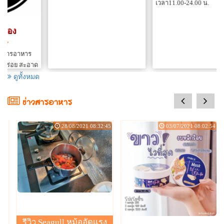
เวลา11.00-24.00 น.
ด
.
ดูทั้งหมด
prev
next
ข่าวสารอาหาร
:36
28/08/2021 08:32:45
03/07/2021 08:02:54
รีวิว Seagull หม้ออัดแรง