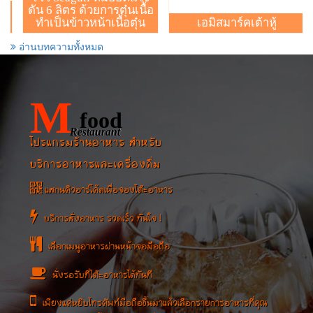
ดัน 6 ลิตร ด้วยการตุ๋นเนื้อ
ิด
ทำเป็นข้าวหน้าเนื้อตุ๋น
เอมิสมาร์คเต้าหู้
อ่านบทความทั้งหมด
M
food
Restaurant
โปรแกรมร้านอาหาร สำหรับ
บริการอาหารและเครื่องดื่ม
แสกนคิวอาร์โค้ดเพื่อจองโต๊ะอาหาร
บริการสั่งอาหาร รวดเร็ว ทันใจ !
เลือกเมนูอาหารผ่านหน้าจอมือถือ
นั่งรอรับที่โต๊ะอาหารได้ทันที
เพียงแค่หยิบโทรศัพท์มือถือขึ้นมาแล้วเลือกรายการอาหารที่คุณ