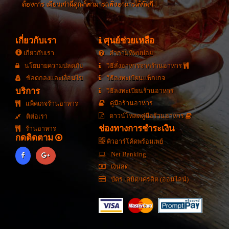
ต้องการ เพียงเท่านี้คุณก็สามารถสั่งอาหารได้ทันที !
เกี่ยวกับเรา
ศุนย์ช่วยเหลือ
เกี่ยวกับเรา
คำถามที่พบบ่อย
นโยบายความปลดภัย
วิธีสั่งอาหารจากร้านอาหาร
ข้อตกลงและเงื่อนไข
วิธีลงทะเบียนแพ็กเกจ
บริการ
วิธีลงทะเบียนร้านอาหาร
คู่มือร้านอาหาร
แพ็คเกจร้านอาหาร
ดาวน์โหลดคู่มือร้านอาหาร
ติต่อเรา
ช่องทางการชำระเงิน
ร้านอาหาร
กดติดตาม
คิวอาร์โค้ดพร้อมเพย์
Net Banking
เงินสด
บัตร เดบิต/เครดิต (ออนไลน์)