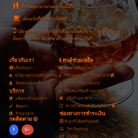
เลือกเมนูอาหารผ่านหน้าจอมือถือ
นั่งรอรับที่โต๊ะอาหารได้ทันที
เพียงแค่หยิบโทรศัพท์มือถือขึ้นมาแล้วเลือกรายการอาหารที่คุณ
ต้องการ เพียงเท่านี้คุณก็สามารถสั่งอาหารได้ทันที !
เกี่ยวกับเรา
ศุนย์ช่วยเหลือ
เกี่ยวกับเรา
คำถามที่พบบ่อย
นโยบายความปลดภัย
วิธีสั่งอาหารจากร้านอาหาร
ข้อตกลงและเงื่อนไข
วิธีลงทะเบียนแพ็กเกจ
บริการ
วิธีลงทะเบียนร้านอาหาร
คู่มือร้านอาหาร
แพ็คเกจร้านอาหาร
ดาวน์โหลดคู่มือร้านอาหาร
ติต่อเรา
ช่องทางการชำระเงิน
ร้านอาหาร
กดติดตาม
คิวอาร์โค้ดพร้อมเพย์
Net Banking
เงินสด