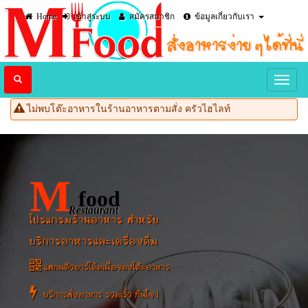
Home
เข้าสู่ระบบ
สมัครสมาชิก
ข้อมูลเกี่ยวกับเรา
ไม่พบโต๊ะอาหารในร้านอาหารตามสั่ง ครัวไฮไลท์
M
food
Restaurant
โปรแกรมร้านอาหาร สำหรับ
บริการอาหารและเครื่องดื่ม
แสกนคิวอาร์โค้ดเพื่อจองโต๊ะอาหาร
บริการสั่งอาหาร รวดเร็ว ทันใจ !