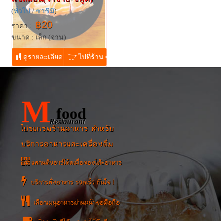
(
ทั่วไป
/
ซาชิมิ
)
฿20
ราคา :
ขนาด : เล็ก (จาน)
...
ดูรายละเอียด
ไปที่ร้าน
M
food
Restaurant
โปรแกรมร้านอาหาร สำหรับ
บริการอาหารและเครื่องดื่ม
แสกนคิวอาร์โค้ดเพื่อจองโต๊ะอาหาร
บริการสั่งอาหาร รวดเร็ว ทันใจ !
เลือกเมนูอาหารผ่านหน้าจอมือถือ