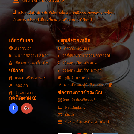
นั่งรอรับที่โต๊ะอาหารได้ทันที
เพียงแค่หยิบโทรศัพท์มือถือขึ้นมาแล้วเลือกรายการอาหารที่คุณ
ต้องการ เพียงเท่านี้คุณก็สามารถสั่งอาหารได้ทันที !
เกี่ยวกับเรา
ศุนย์ช่วยเหลือ
เกี่ยวกับเรา
คำถามที่พบบ่อย
นโยบายความปลดภัย
วิธีสั่งอาหารจากร้านอาหาร
ข้อตกลงและเงื่อนไข
วิธีลงทะเบียนแพ็กเกจ
บริการ
วิธีลงทะเบียนร้านอาหาร
คู่มือร้านอาหาร
แพ็คเกจร้านอาหาร
ดาวน์โหลดคู่มือร้านอาหาร
ติต่อเรา
ช่องทางการชำระเงิน
ร้านอาหาร
กดติดตาม
คิวอาร์โค้ดพร้อมเพย์
Net Banking
เงินสด
บัตร เดบิต/เครดิต (ออนไลน์)