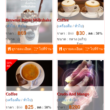
Brownie​ Batter​ Milkshake​
Coffee
(
ทั่วไป
/
ทั่วไป
)
(
เครื่องดื่ม
/
ทั่วไป
)
฿69
฿30
ราคา :
ราคา :
฿60
,
ลด : 50%
ขนาด : ()
ขนาด : กลาง (แก้ว)
...
Espr...
ดูรายละเอียด
ไปที่ร้าน
ดูรายละเอียด
ไปที่ร้าน
50%
ลด
Coffee
Crudo And Mango
(
เครื่องดื่ม
/
ทั่วไป
)
(
ทั่วไป
/
ทั่วไป
)
฿25
฿280
ราคา :
฿50
,
ลด : 50%
ราคา :