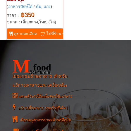
(
อาหารปักษ์ใต้
/
ต้ม, แกง
)
฿350
ราคา :
ขนาด : เล็ก,กลาง,ใหญ่ (โถ)
...
ดูรายละเอียด
ไปที่ร้าน
M
food
Restaurant
โปรแกรมร้านอาหาร สำหรับ
บริการอาหารและเครื่องดื่ม
แสกนคิวอาร์โค้ดเพื่อจองโต๊ะอาหาร
บริการสั่งอาหาร รวดเร็ว ทันใจ !
เลือกเมนูอาหารผ่านหน้าจอมือถือ