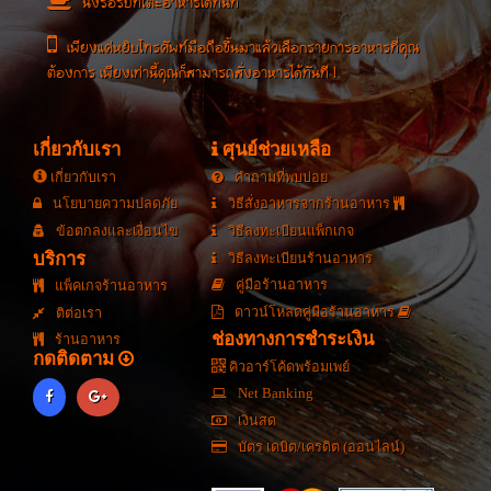
นั่งรอรับที่โต๊ะอาหารได้ทันที
เพียงแค่หยิบโทรศัพท์มือถือขึ้นมาแล้วเลือกรายการอาหารที่คุณ
ต้องการ เพียงเท่านี้คุณก็สามารถสั่งอาหารได้ทันที !
เกี่ยวกับเรา
ศุนย์ช่วยเหลือ
เกี่ยวกับเรา
คำถามที่พบบ่อย
นโยบายความปลดภัย
วิธีสั่งอาหารจากร้านอาหาร
ข้อตกลงและเงื่อนไข
วิธีลงทะเบียนแพ็กเกจ
บริการ
วิธีลงทะเบียนร้านอาหาร
คู่มือร้านอาหาร
แพ็คเกจร้านอาหาร
ดาวน์โหลดคู่มือร้านอาหาร
ติต่อเรา
ช่องทางการชำระเงิน
ร้านอาหาร
กดติดตาม
คิวอาร์โค้ดพร้อมเพย์
Net Banking
เงินสด
บัตร เดบิต/เครดิต (ออนไลน์)