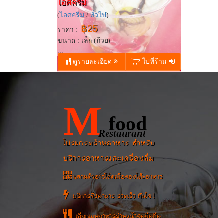
ไอศครีม​
(
ไอศครีม
/
ทั่วไป
)
฿25
ราคา :
ขนาด : เล็ก (ถ้วย)
...
ดูรายละเอียด
ไปที่ร้าน
M
food
Restaurant
โปรแกรมร้านอาหาร สำหรับ
บริการอาหารและเครื่องดื่ม
แสกนคิวอาร์โค้ดเพื่อจองโต๊ะอาหาร
บริการสั่งอาหาร รวดเร็ว ทันใจ !
เลือกเมนูอาหารผ่านหน้าจอมือถือ