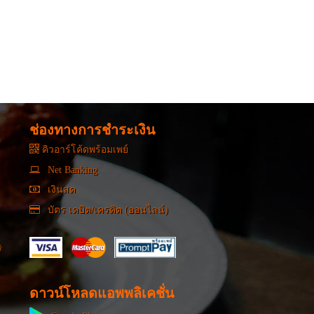
ช่องทางการชำระเงิน
คิวอาร์โค้ดพร้อมเพย์
Net Banking
เงินสด
บัตร เดบิต/เครดิต (ออนไลน์)
ดาวน์โหลดแอพพลิเคชั่น