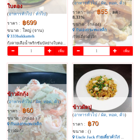
(
อาหารทั่วไป
/
ผัด, ทอด, คั่ว
)
ใบตอง
฿55
ราคา :
฿60
,
ลด :
(
อาหารทั่วไป
/
ทั่วไป
)
8.33%
฿699
ราคา :
ขนาด : (กล่อง)
กันเองกระทะเหล็ก
ขนาด : ใหญ่ (จาน)
333bakkutteh
ก๋วยเตี๋ยวคั่วไก่
กุ้งลายเสือน้ำพริกซัมบัลย่างใบตอ...
...
เพิ่ม
เพิ่ม
ข้าวผักกุ้ง
(
อาหารทั่วไป
/
ผัด, ทอด, คั่ว
)
ข้าวผัดปู
฿60
ราคา :
(
อาหารทั่วไป
/
ผัด, ทอด, คั่ว
)
ขนาด : (กล่อง )
฿70
กันเองกระทะเหล็ก
ราคา :
ข้าวผัดกุ้ง
ขนาด : ()
...
Uncle Jack ก๋วยเตี๋ยวคั่วไก่
...