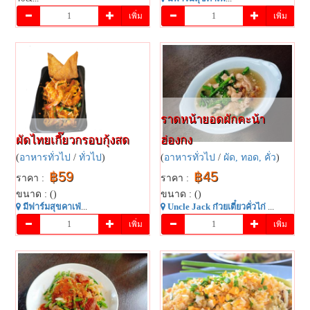
เพิ่ม
เพิ่ม
ราดหน้ายอดผักคะน้า
ผัดไทย​เกี๊ยว​กรอบ​กุ้ง​สด
ฮ่องกง
(
อาหารทั่วไป
/
ทั่วไป
)
(
อาหารทั่วไป
/
ผัด, ทอด, คั่ว
)
฿59
฿45
ราคา :
ราคา :
ขนาด : ()
ขนาด : ()
มี​ฟาร์​มสุข​คาเฟ่​
...
Uncle Jack ก๋วยเตี๋ยวคั่วไก่
...
เพิ่ม
เพิ่ม