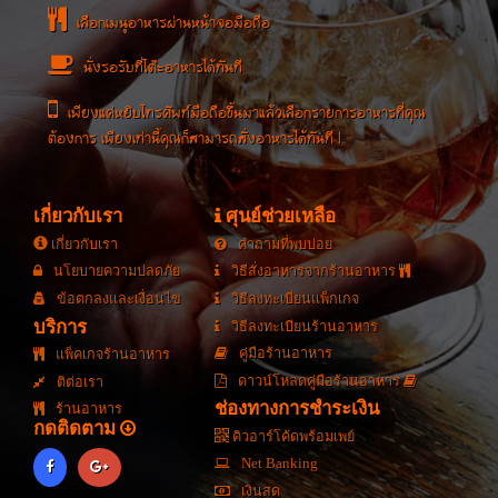
เลือกเมนูอาหารผ่านหน้าจอมือถือ
นั่งรอรับที่โต๊ะอาหารได้ทันที
เพียงแค่หยิบโทรศัพท์มือถือขึ้นมาแล้วเลือกรายการอาหารที่คุณ
ต้องการ เพียงเท่านี้คุณก็สามารถสั่งอาหารได้ทันที !
เกี่ยวกับเรา
ศุนย์ช่วยเหลือ
เกี่ยวกับเรา
คำถามที่พบบ่อย
นโยบายความปลดภัย
วิธีสั่งอาหารจากร้านอาหาร
ข้อตกลงและเงื่อนไข
วิธีลงทะเบียนแพ็กเกจ
บริการ
วิธีลงทะเบียนร้านอาหาร
คู่มือร้านอาหาร
แพ็คเกจร้านอาหาร
ดาวน์โหลดคู่มือร้านอาหาร
ติต่อเรา
ช่องทางการชำระเงิน
ร้านอาหาร
กดติดตาม
คิวอาร์โค้ดพร้อมเพย์
Net Banking
เงินสด