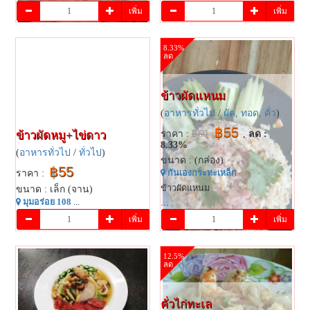
เพิ่ม
เพิ่ม
8.33%
ลด
ข้าวผัดแหนม
(
อาหารทั่วไป
/
ผัด, ทอด, คั่ว
)
฿55
ข้าวผัดหมู+ไข่ดาว
ราคา :
฿60
,
ลด :
8.33%
(
อาหารทั่วไป
/
ทั่วไป
)
ขนาด : (กล่อง)
฿55
ราคา :
กันเองกระทะเหล็ก
ข้าวผัดแหนม
ขนาด : เล็ก (จาน)
มุมอร่อย 108
...
...
เพิ่ม
เพิ่ม
12.5%
ลด
คั่วไก่ทะเล