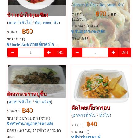
(
อาหารทั่วไป
/
ผัด, ทอด, คั่ว
)
฿70
ข้าวหน้าไก่กุนเชียง
ราคา :
฿80
,
ลด :
12.5%
(
อาหารทั่วไป
/
ผัด, ทอด, คั่ว
)
ขนาด : (กล่อง)
฿50
ราคา :
กันเองกระทะเหล็ก
คั่วไก่ทะเล
ขนาด : ()
Uncle Jack ก๋วยเตี๋ยวคั่วไก่
...
...
เพิ่ม
เพิ่ม
ผัดกระเพราหมูชิ้น
(
อาหารทั่วไป
/
ข้าวสวย
)
ผัดไทย​เกี๊ยว​กรอบ
฿40
ราคา :
(
อาหารทั่วไป
/
ทั่วไป
)
ขนาด : ธรรมดา (จาน)
฿40
ครัวชำนาญอาหารตามสั่ง
ราคา :
ผัดกระเพราหมู ราดข้าว ธรรมดา
ขนาด : ()
40&...
มี​ฟาร์​มสุข​คาเฟ่​
...