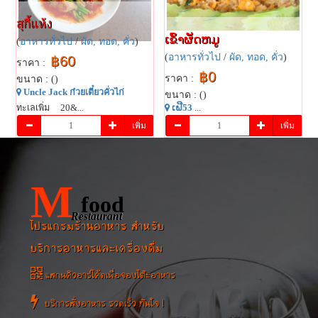
สุกี้แห้ง
ເຂົ້າຜັດຫມູ
(
อาหารทั่วไป
/
ผัด, ทอด, คั่ว
)
(
อาหารทั่วไป
/
ผัด, ทอด, คั่ว
)
฿60
ราคา :
฿0
ราคา :
ขนาด : ()
Uncle Jack ก๋วยเตี๋ยวคั่วไก่
ขนาด : ()
ทะเลเพิ่ม 20&...
ເຝີ53
...
เพิ่ม
เพิ่ม
M
food
Restaurant
โปรแกรมร้านอาหาร สำหรับ
บริการอาหารและเครื่องดื่ม
แสกนคิวอาร์โค้ดเพื่อจองโต๊ะอาหาร
บริการสั่งอาหาร รวดเร็ว ทันใจ !