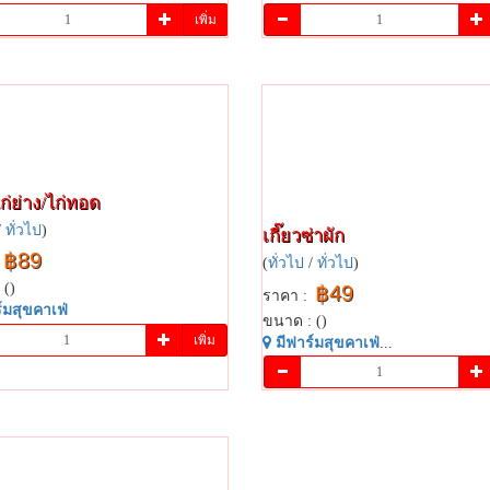
เพิ่ม
ไก่ย่าง/ไก่ทอด
/
ทั่วไป
)
เกี๊ยว​ซ่า​ผัก
฿89
(
ทั่วไป
/
ทั่วไป
)
 ()
฿49
ราคา :
​มสุข​คาเฟ่​
ขนาด : ()
เพิ่ม
มี​ฟาร์​มสุข​คาเฟ่​
...