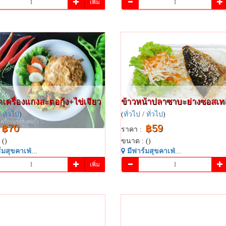
เพิ่ม
​เครื่องแกง​สะตอ​กุ้ง​+ไข่เจียว​
ข้าวหน้าป​ลาซา​บะย่าง​ซอส​เท​อ
/
ทั่วไป
)
(
ทั่วไป
/
ทั่วไป
)
฿70
฿59
ราคา :
 ()
ขนาด : ()
​มสุข​คาเฟ่​
...
มี​ฟาร์​มสุข​คาเฟ่​
...
เพิ่ม