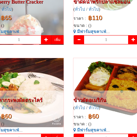
erry​ Butter​ ​cracker
ข้าผัดน้ำพริกปลา​แซลมอน​
/
ทั่วไป
)
(
ทั่วไป
/
ทั่วไป
)
฿65
฿110
ราคา :
 ()
ขนาด : ()
​มสุข​คาเฟ่​
...
มี​ฟาร์​มสุข​คาเฟ่​
...
เพิ่ม
ลากระพงผัดตระ​ไคร้​
ข้าวผัดอเมริกัน​
/
ทั่วไป
)
(
ทั่วไป
/
ทั่วไป
)
฿60
฿60
ราคา :
 ()
ขนาด : ()
​มสุข​คาเฟ่​
...
มี​ฟาร์​มสุข​คาเฟ่​
...