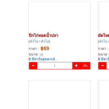
ปีกไก่ทอดน้ำปลา
ผัดไทยก
(
ทั่วไป
/
ทั่วไป
)
(
ทั่วไป
฿69
ราคา :
ราคา :
ขนาด : ()
ขนาด :
มี​ฟาร์​มสุข​คาเฟ่​
...
มี​ฟาร์
เพิ่ม