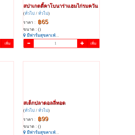
สปาเกตตี้​คา​โบ​นา​ร่า​แฮมไก่รมควัน​
(
ทั่วไป
/
ทั่วไป
)
฿65
ราคา :
ขนาด : ()
มี​ฟาร์​มสุข​คาเฟ่​
...
เพิ่ม
เพิ่ม
สเต็ก​ปลา​ด​อลลี่​ทอด​
(
ทั่วไป
/
ทั่วไป
)
฿99
ราคา :
ขนาด : ()
มี​ฟาร์​มสุข​คาเฟ่​
...