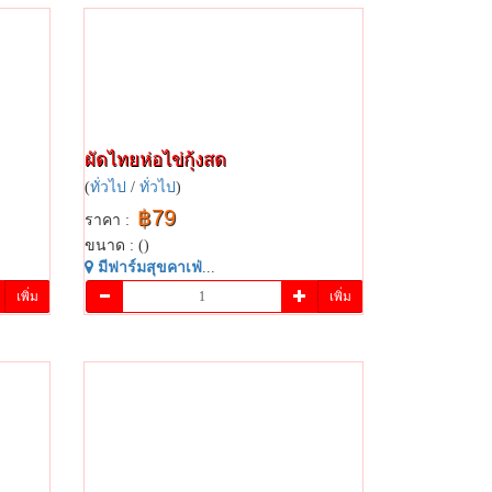
ผัดไทยห่อไข่กุ้งสด
(
ทั่วไป
/
ทั่วไป
)
฿79
ราคา :
ขนาด : ()
มี​ฟาร์​มสุข​คาเฟ่​
...
เพิ่ม
เพิ่ม