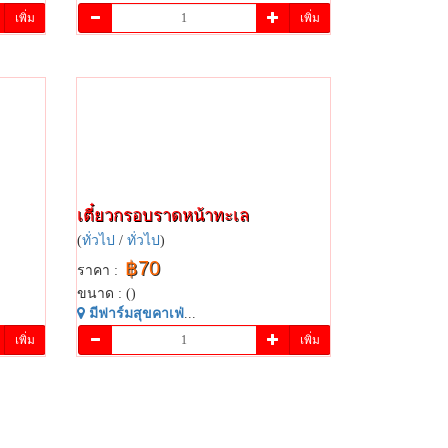
เพิ่ม
เพิ่ม
เตี๋ยว​กรอบ​ราดหน้า​ทะเล​
(
ทั่วไป
/
ทั่วไป
)
฿70
ราคา :
ขนาด : ()
มี​ฟาร์​มสุข​คาเฟ่​
...
เพิ่ม
เพิ่ม