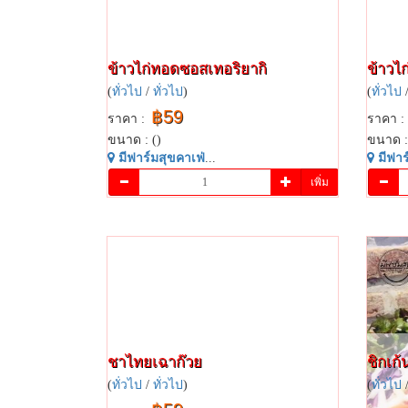
ข้าวไก่ทอด​ซอส​เท​อริยากิ​
ข้าวไก
(
ทั่วไป
/
ทั่วไป
)
(
ทั่วไป
฿59
ราคา :
ราคา :
ขนาด : ()
ขนาด :
มี​ฟาร์​มสุข​คาเฟ่​
...
มี​ฟาร์
เพิ่ม
ชาไทยเฉาก๊วย​
ชิกเก้น
(
ทั่วไป
/
ทั่วไป
)
(
ทั่วไป