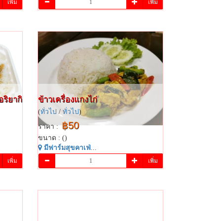
เพิ่ม
เพิ่ม
ริยากิ​
ข้าวเครื่องแกงไก่
(
ทั่วไป
/
ทั่วไป
)
฿50
ราคา :
ขนาด : ()
มี​ฟาร์​มสุข​คาเฟ่​
...
เพิ่ม
เพิ่ม