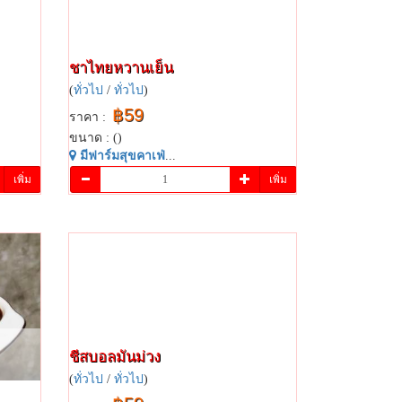
ชาไทยหวานเย็น​
(
ทั่วไป
/
ทั่วไป
)
฿59
ราคา :
ขนาด : ()
มี​ฟาร์​มสุข​คาเฟ่​
...
เพิ่ม
เพิ่ม
ชีสบอลมันม่วง
(
ทั่วไป
/
ทั่วไป
)