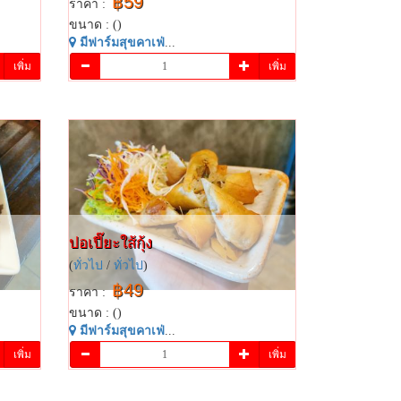
฿59
ราคา :
ขนาด : ()
มี​ฟาร์​มสุข​คาเฟ่​
...
เพิ่ม
เพิ่ม
ปอเปี๊ยะ​ใส​้​กุ้ง​
(
ทั่วไป
/
ทั่วไป
)
฿49
ราคา :
ขนาด : ()
มี​ฟาร์​มสุข​คาเฟ่​
...
เพิ่ม
เพิ่ม