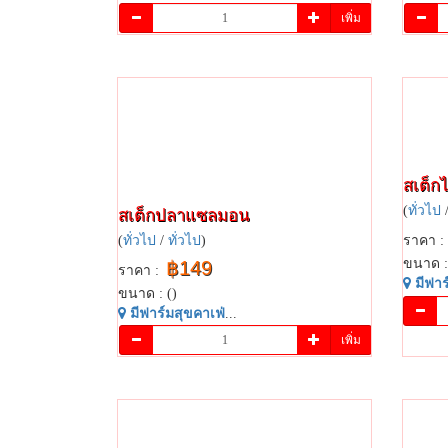
เพิ่ม
สเต็ก​
(
ทั่วไป
สเต็ก​ปลา​แซลมอน​
(
ทั่วไป
/
ทั่วไป
)
ราคา :
ขนาด :
฿149
ราคา :
มี​ฟาร์
ขนาด : ()
มี​ฟาร์​มสุข​คาเฟ่​
...
เพิ่ม