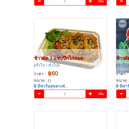
เพิ่ม
ข้าวผัด​ 3​ แซ่บปีกไก่ทอด​
ข้าวผัด
(
ทั่วไป
/
ทั่วไป
)
(
ทั่วไป
฿60
ราคา :
ราคา :
ขนาด : ()
ขนาด :
มี​ฟาร์​มสุข​คาเฟ่​
...
มี​ฟาร์
เพิ่ม