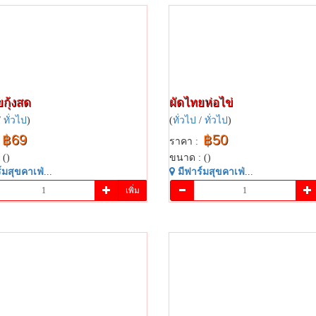
ุ้ง​สด​
ผัดไทยห่อไข่
/
ทั่วไป
)
(
ทั่วไป
/
ทั่วไป
)
฿69
฿50
ราคา :
 ()
ขนาด : ()
​มสุข​คาเฟ่​
...
มี​ฟาร์​มสุข​คาเฟ่​
...
เพิ่ม