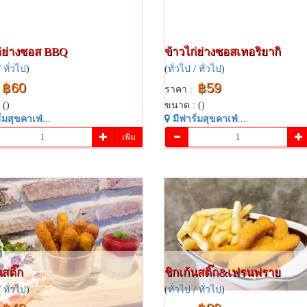
่ย่างซอส​ BBQ​
ข้าวไก่ย่าง​ซอส​เท​อริยากิ​
/
ทั่วไป
)
(
ทั่วไป
/
ทั่วไป
)
฿60
฿59
ราคา :
 ()
ขนาด : ()
​มสุข​คาเฟ่​
...
มี​ฟาร์​มสุข​คาเฟ่​
...
เพิ่ม
​สติ๊ก​
ชิกเก้น​สติ๊ก​&เฟรนฟราย​
/
ทั่วไป
)
(
ทั่วไป
/
ทั่วไป
)