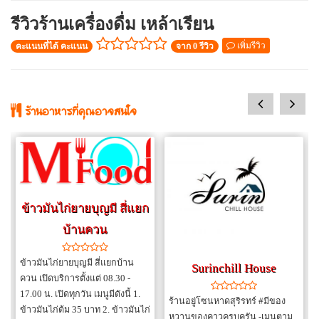
Blend 285
รีเจนซี่
รีวิวร้านเครื่องดื่ม เหล้าเรียน
(
ทั่วไป
/
เครื่องดื่มที่มี
(
ทั่วไป
/
เครื่องดื่มที่มี
แอลกอฮอล์
)
แอลกอฮอล์
)
เพิ่มรีวิว
คะแนนที่ได้ คะแนน
จาก 0 รีวิว
฿285
฿500
ราคา :
ราคา :
ขนาด : (กลม)
ขนาด : (กลม)
...
...
prev
next
สั่งอาหาร
สั่งอาหาร
ร้านอาหารที่คุณอาจสนใจ
ข้าวมันไก่ยายบุญมี สี่แยก
หงษ์ทอง
รีเจนซี่
บ้านควน
(
ทั่วไป
/
เครื่องดื่มที่มี
(
ทั่วไป
/
เครื่องดื่มที่มี
แอลกอฮอล์
)
แอลกอฮอล์
)
ข้าวมันไก่ยายบุญมี สี่แยกบ้าน
Surinchill House
฿260
฿250
ราคา :
ราคา :
ควน เปิดบริการตั้งแต่ 08.30 -
ขนาด : (กลม)
ขนาด : (แบน)
17.00 น. เปิดทุกวัน เมนูมีดังนี้ 1.
ร้านอยู่โซนหาดสุริรทร์ #มีของ
...
...
ข้าวมันไก่ต้ม 35 บาท 2. ข้าวมันไก่
หวานของคาวครบครัน -เมนูตาม
สั่งอาหาร
สั่งอาหาร