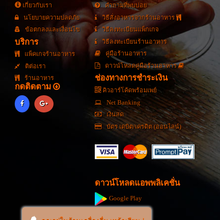
สั่งอาหาร
สั่งอาหาร
เกี่ยวกับเรา
คำถามที่พบบ่อย
นโยบายความปลดภัย
วิธีสั่งอาหารจากร้านอาหาร
ข้อตกลงและเงื่อนไข
วิธีลงทะเบียนแพ็กเกจ
บริการ
วิธีลงทะเบียนร้านอาหาร
คู่มือร้านอาหาร
แพ็คเกจร้านอาหาร
ดาวน์โหลดคู่มือร้านอาหาร
ติต่อเรา
ช่องทางการชำระเงิน
ร้านอาหาร
กดติดตาม
คิวอาร์โค้ดพร้อมเพย์
Net Banking
เงินสด
บัตร เดบิต/เครดิต (ออนไลน์)
ดาวน์โหลดแอพพลิเคชั่น
Google Play