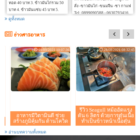
ทอด 40 บาท 3. ข้าวมันไก่รวม 50
สั่ง -ขาวมันไก่ -ขนมจีน -ชา กาแฟ
บาท 4. ข้าวมันแซ่บ 45 บาท 5.
Tel: 0899090588 - 0630793416
ข้าวมันไก่เปล่า 15 บาท ตั้งอยู่ตรง
ดูทั้งหมด
เวลา เปิด-ปิด : 08:30 น. - 20:30 น.
ข้ามโรงกาแฟมาเจอนี
(ร้านปิดทุกวัน อาทิตย์ )
prev
next
ข่าวสารอาหาร
01/09/2021 10:07:36
28/08/2021 08:32:45
กุ้งแช่น้ำปลา
ยำมาม่า
(
อาหารทั่วไป
/
ยำ, พล่า
)
(
อาหารทั่วไป
/
ยำ, พล่า
)
฿99
฿49
ราคา :
ราคา :
ขนาด : (จาน)
ขนาด : (จาน)
...
...
สั่งอาหาร
สั่งอาหาร
รีวิว Seagull หม้ออัดแรง
อาหารมีวิตามินดี ช่วย
ดัน 6 ลิตร ด้วยการตุ๋นเนื้อ
สร้างภูมิคุ้มกัน ต้านโควิด
ทำเป็นข้าวหน้าเนื้อตุ๋น
อ่านบทความทั้งหมด