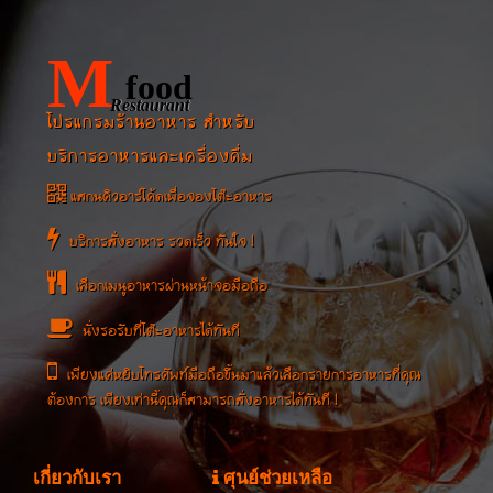
Spy Classic
มิดไนท์ แม็กซ์
(
ทั่วไป
/
เครื่องดื่มที่มี
(
ทั่วไป
/
เครื่องดื่มที่มี
M
แอลกอฮอล์
)
แอลกอฮอล์
)
food
฿30
฿289
ราคา :
ราคา :
Restaurant
โปรแกรมร้านอาหาร สำหรับ
ขนาด : (ขวด)
ขนาด : (กลม)
...
...
บริการอาหารและเครื่องดื่ม
สั่งอาหาร
สั่งอาหาร
แสกนคิวอาร์โค้ดเพื่อจองโต๊ะอาหาร
บริการสั่งอาหาร รวดเร็ว ทันใจ !
เลือกเมนูอาหารผ่านหน้าจอมือถือ
นั่งรอรับที่โต๊ะอาหารได้ทันที
ฟูลมูน ไวท์
หมูมะนาว
เพียงแค่หยิบโทรศัพท์มือถือขึ้นมาแล้วเลือกรายการอาหารที่คุณ
(
ทั่วไป
/
เครื่องดื่มที่มี
(
อาหารทั่วไป
/
ยำ, พล่า
)
แอลกอฮอล์
)
ต้องการ เพียงเท่านี้คุณก็สามารถสั่งอาหารได้ทันที !
฿49
฿30
ราคา :
ราคา :
ขนาด : (จาน)
ขนาด : (ขวด)
...
...
เกี่ยวกับเรา
ศุนย์ช่วยเหลือ