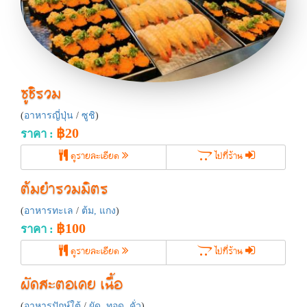
ซูชิรวม
(
อาหารญี่ปุ่น
/
ซูชิ
)
฿20
ราคา :
ดูรายละเอียด
ไปที่ร้าน
ต้มยำรวมมิตร
(
อาหารทะเล
/
ต้ม, แกง
)
฿100
ราคา :
ดูรายละเอียด
ไปที่ร้าน
ผัดสะตอเคย เนื้อ
(
อาหารปักษ์ใต้
/
ผัด, ทอด, คั่ว
)