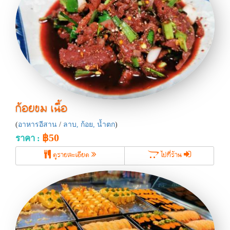
ก้อยขม เนื้อ
(
อาหารอีสาน
/
ลาบ, ก้อย, น้ำตก
)
฿50
ราคา :
ดูรายละเอียด
ไปที่ร้าน