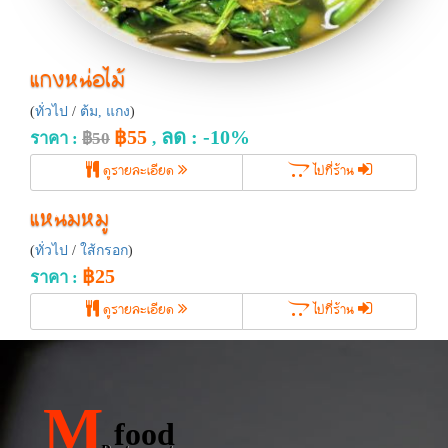
แกงหน่อไม้
(
ทั่วไป
/
ต้ม, แกง
)
฿55
ลด : -10%
ราคา :
฿50
,
ดูรายละเอียด
ไปที่ร้าน
แหนมหมู
(
ทั่วไป
/
ใส้กรอก
)
฿25
ราคา :
ดูรายละเอียด
ไปที่ร้าน
M
food