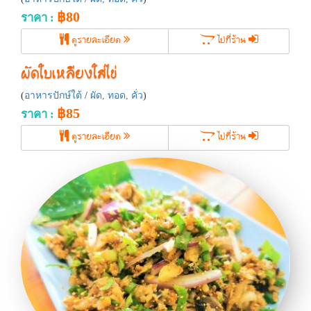
฿80
ราคา :
ดูรายละเอียด
ไปที่ร้าน
ผัดใบเหลียงใส่ไข่
(
อาหารปักษ์ใต้
/
ผัด, ทอด, คั่ว
)
฿85
ราคา :
ดูรายละเอียด
ไปที่ร้าน