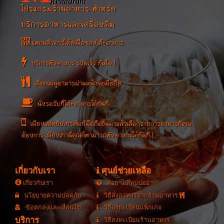
Restaurant
โปรแกรมร้านอาหาร สำหรับ
บริการอาหารและเครื่องดื่ม
แสกนคิวอาร์โค้ดเพื่อจองโต๊ะอาหาร
บริการสั่งอาหาร รวดเร็ว ทันใจ !
เลือกเมนูอาหารผ่านหน้าจอมือถือ
นั่งรอรับที่โต๊ะอาหารได้ทันที
เพียงแค่หยิบโทรศัพท์มือถือขึ้นมาแล้วเลือกรายการอาหารที่คุณ
ต้องการ เพียงเท่านี้คุณก็สามารถสั่งอาหารได้ทันที !
เกี่ยวกับเรา
ศุนย์ช่วยเหลือ
เกี่ยวกับเรา
คำถามที่พบบ่อย
นโยบายความปลดภัย
วิธีสั่งอาหารจากร้านอาหาร
ข้อตกลงและเงื่อนไข
วิธีลงทะเบียนแพ็กเกจ
บริการ
วิธีลงทะเบียนร้านอาหาร