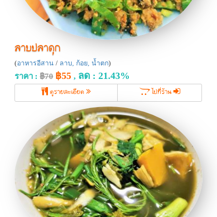
ลาบปลาดุก
(
อาหารอีสาน
/
ลาบ, ก้อย, น้ำตก
)
฿55
ลด : 21.43%
ราคา :
฿70
,
ดูรายละเอียด
ไปที่ร้าน