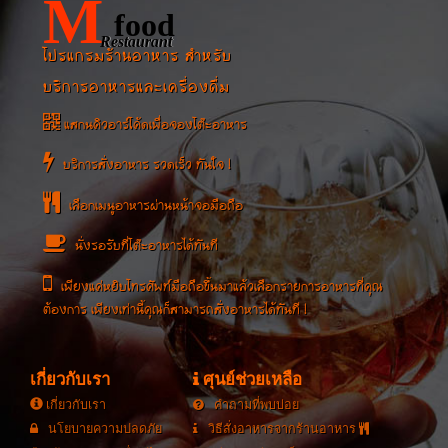
M
food
Restaurant
โปรแกรมร้านอาหาร สำหรับ
บริการอาหารและเครื่องดื่ม
แสกนคิวอาร์โค้ดเพื่อจองโต๊ะอาหาร
บริการสั่งอาหาร รวดเร็ว ทันใจ !
เลือกเมนูอาหารผ่านหน้าจอมือถือ
นั่งรอรับที่โต๊ะอาหารได้ทันที
เพียงแค่หยิบโทรศัพท์มือถือขึ้นมาแล้วเลือกรายการอาหารที่คุณ
ต้องการ เพียงเท่านี้คุณก็สามารถสั่งอาหารได้ทันที !
เกี่ยวกับเรา
ศุนย์ช่วยเหลือ
เกี่ยวกับเรา
คำถามที่พบบ่อย
นโยบายความปลดภัย
วิธีสั่งอาหารจากร้านอาหาร