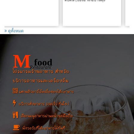
ดับต้นๆของอำเภอบ้านดุง
ดูทั้งหมด
M
food
Restaurant
โปรแกรมร้านอาหาร สำหรับ
บริการอาหารและเครื่องดื่ม
แสกนคิวอาร์โค้ดเพื่อจองโต๊ะอาหาร
บริการสั่งอาหาร รวดเร็ว ทันใจ !
เลือกเมนูอาหารผ่านหน้าจอมือถือ
นั่งรอรับที่โต๊ะอาหารได้ทันที