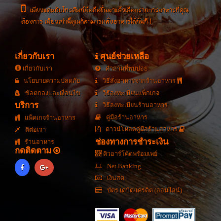
เพียงแค่หยิบโทรศัพท์มือถือขึ้นมาแล้วเลือกรายการอาหารที่คุณ
ต้องการ เพียงเท่านี้คุณก็สามารถสั่งอาหารได้ทันที !
เกี่ยวกับเรา
ศุนย์ช่วยเหลือ
เกี่ยวกับเรา
คำถามที่พบบ่อย
นโยบายความปลดภัย
วิธีสั่งอาหารจากร้านอาหาร
ข้อตกลงและเงื่อนไข
วิธีลงทะเบียนแพ็กเกจ
บริการ
วิธีลงทะเบียนร้านอาหาร
คู่มือร้านอาหาร
แพ็คเกจร้านอาหาร
ดาวน์โหลดคู่มือร้านอาหาร
ติต่อเรา
ช่องทางการชำระเงิน
ร้านอาหาร
กดติดตาม
คิวอาร์โค้ดพร้อมเพย์
Net Banking
เงินสด
บัตร เดบิต/เครดิต (ออนไลน์)