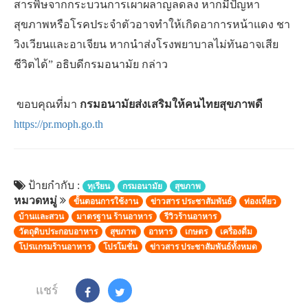
สารพิษจากกระบวนการเผาผลาญลดลง หากมีปัญหา
สุขภาพหรือโรคประจำตัวอาจทำให้เกิดอาการหน้าแดง ชา
วิงเวียนและอาเจียน หากนำส่งโรงพยาบาลไม่ทันอาจเสีย
ชีวิตได้” อธิบดีกรมอนามัย กล่าว
ขอบคุณที่มา
กรมอนามัยส่งเสริมให้คนไทยสุขภาพดี
https://pr.moph.go.th
ป้ายกำกับ :
ทุเรียน
กรมอนามัย
สุขภาพ
หมวดหมู่
ขั้นตอนการใช้งาน
ข่าวสาร ประชาสัมพันธ์
ท่องเที่ยว
บ้านและสวน
มาตรฐาน ร้านอาหาร
รีวิวร้านอาหาร
วัตถุดิบประกอบอาหาร
สุขภาพ
อาหาร
เกษตร
เครื่องดื่ม
โปรแกรมร้านอาหาร
โปรโมชั่น
ข่าวสาร ประชาสัมพันธ์ทั้งหมด
แชร์