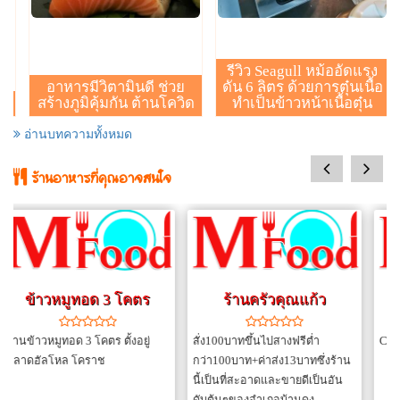
รีวิว Seagull หม้ออัดแรง
อาหารมีวิตามินดี ช่วย
ดัน 6 ลิตร ด้วยการตุ๋นเนื้อ
สร้างภูมิคุ้มกัน ต้านโควิด
ทำเป็นข้าวหน้าเนื้อตุ๋น
อ่านบทความทั้งหมด
prev
next
ร้านอาหารที่คุณอาจสนใจ
ร้านครัวคุณแก้ว
Freedom&cat Cafe'
สั่ง100บาทขึ้นไปสางฟรีต่ำ
Cat cafe' 12.00-20.00
กว่า100บาท+ค่าส่ง13บาทซึ่งร้าน
นี้เป็นที่สะอาดและขายดีเป็นอัน