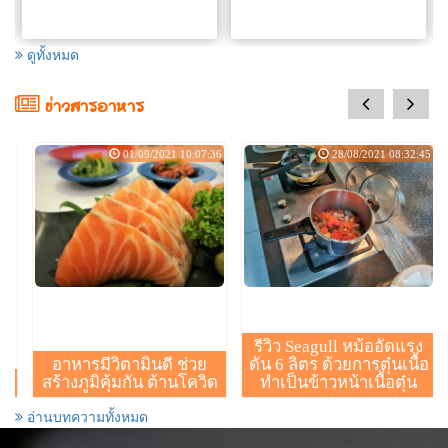
ดูทั้งหมด
prev
next
ข่าวสารอาหาร
:08
01/09/2021 10:07:36
28/08/2021 08:32:45
รีวิว Seagull หม้ออัดแรง
อาหารมีวิตามินดี ช่วย
ดัน 6 ลิตร ด้วยการตุ๋นเนื้อ
สร้างภูมิคุ้มกัน ต้านโควิด
ทำเป็นข้าวหน้าเนื้อตุ๋น
อ่านบทความทั้งหมด