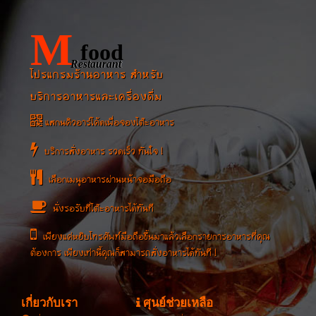
M
food
Restaurant
โปรแกรมร้านอาหาร สำหรับ
บริการอาหารและเครื่องดื่ม
แสกนคิวอาร์โค้ดเพื่อจองโต๊ะอาหาร
บริการสั่งอาหาร รวดเร็ว ทันใจ !
เลือกเมนูอาหารผ่านหน้าจอมือถือ
นั่งรอรับที่โต๊ะอาหารได้ทันที
เพียงแค่หยิบโทรศัพท์มือถือขึ้นมาแล้วเลือกรายการอาหารที่คุณ
ต้องการ เพียงเท่านี้คุณก็สามารถสั่งอาหารได้ทันที !
เกี่ยวกับเรา
ศุนย์ช่วยเหลือ