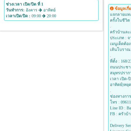
ช่วงเวลา เปิด/ปิด ที่ 1
ข้อมูลเกี่
วันทำการ:
อังคาร
อาทิตย์
แจกลายแทงร้
เวลาเปิด/ปิด :
09:00
20:00
ครั้งในชีวิต
.
ครัวบ้านละ
ประเภท : จา
เมนูเด็ดต้อ
เส้นโบราณ
.
ที่ตั้ง : 16
ถนนประชาอุ
สมุทรปราก
เวลา เปิด-ปิ
อาทิตย์)หยุด
.
ช่องทางการต
โทร : 0961
Line ID : B
FB : ครัวบ้
.
Delivery Ser