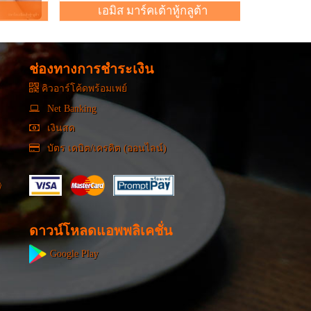
เอมิส มาร์คเต้าหู้กลูต้า
ช่องทางการชำระเงิน
คิวอาร์โค้ดพร้อมเพย์
Net Banking
เงินสด
บัตร เดบิต/เครดิต (ออนไลน์)
ดาวน์โหลดแอพพลิเคชั่น
Google Play