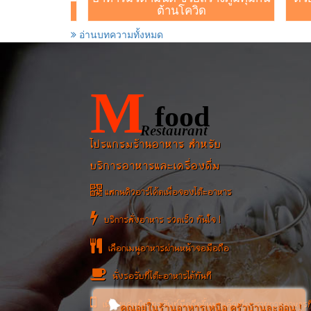
น้ำใส
ต้านโควิด
อ่านบทความทั้งหมด
M
food
Restaurant
โปรแกรมร้านอาหาร สำหรับ
บริการอาหารและเครื่องดื่ม
แสกนคิวอาร์โค้ดเพื่อจองโต๊ะอาหาร
บริการสั่งอาหาร รวดเร็ว ทันใจ !
เลือกเมนูอาหารผ่านหน้าจอมือถือ
นั่งรอรับที่โต๊ะอาหารได้ทันที
เพียงแค่หยิบโทรศัพท์มือถือขึ้นมาแล้วเลือกรายการอาหารที
คุณอยู่ในร้านอาหารเหนือ ครัวบ้านละอ่อน !