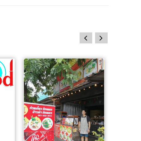
prev
next