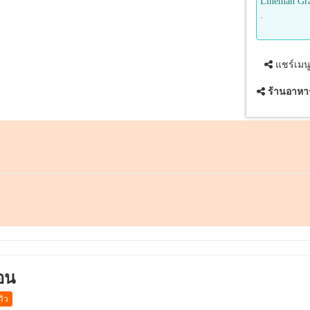
Lineman Gr
.
แชร์เมน
ร้านอาหา
่อน
วิว