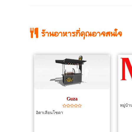
ร้านอาหารที่คุณอาจสนใจ
Guza
าก พัทลุง รับ
หมู่บ้
ววัง อาหารจัด
อิตาเลียนโซดา
อนเก่า เพื่อน
นใหม่ งาน