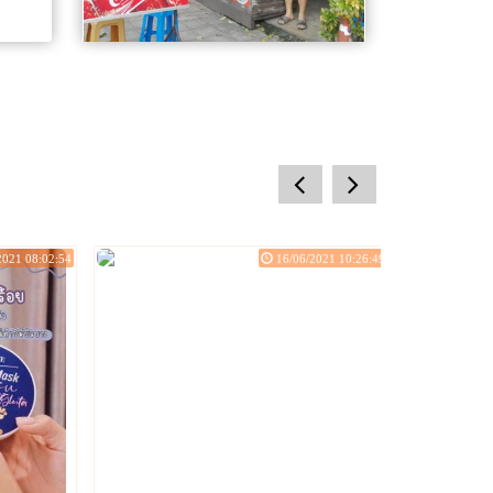
ตึกเพชร
ร้านอาหารอร่อย จานด่วน ริมถนน
prev
next
สายไหม ก๋วยเตี๋ยวต้มยำน้ำข้น ก๋วยเตี๋ยว
เย็นตาโฟรสเด็ด ข้าวยำไก่แซบ ข้าวหมู
3 ชั้นทอด
2021 08:02:54
16/06/2021 10:26:49
ไอติมกะทิสด
แน่แท้แน่นอ
กินทุเรี
ทุเรียนใ