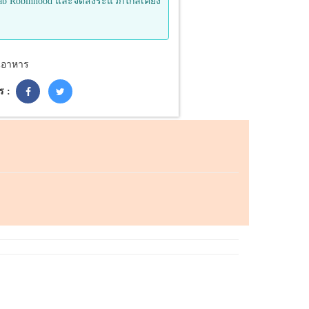
ab Robinhood และจัดส่งระแวกใกล้เคียง
ูอาหาร
ร :