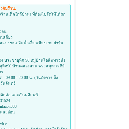
ยวกับร้าน:
านเด็ดใกล้บ้าน! ที่ต้องไปจัดให้ได้สัก
อ่อน
นเดี่ยว
งลอง : ขนมจีนน้ำเงี้ยวเชียงราย ยำวุ้น
8/234 ประชาอุทิศ 90 หมู่บ้านไอลีฟทาวน์1
ทิศ90 บ้านคลองสวน พระสมุทรเจดีย์
าร
ด : 09.00 - 20.00 น. (วันอังคาร ถึง
วันจันทร์
ิดต่อ และสั่งเดลิเวอรี่
131524
anlaaon888
านละอ่อน
vice