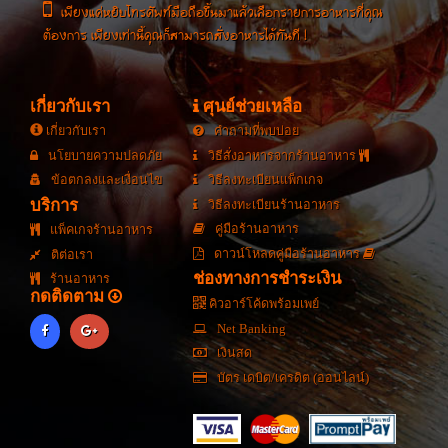
เพียงแค่หยิบโทรศัพท์มือถือขึ้นมาแล้วเลือกรายการอาหารที่คุณ
ต้องการ เพียงเท่านี้คุณก็สามารถสั่งอาหารได้ทันที !
เกี่ยวกับเรา
ศุนย์ช่วยเหลือ
เกี่ยวกับเรา
คำถามที่พบบ่อย
นโยบายความปลดภัย
วิธีสั่งอาหารจากร้านอาหาร
ข้อตกลงและเงื่อนไข
วิธีลงทะเบียนแพ็กเกจ
บริการ
วิธีลงทะเบียนร้านอาหาร
คู่มือร้านอาหาร
แพ็คเกจร้านอาหาร
ดาวน์โหลดคู่มือร้านอาหาร
ติต่อเรา
ช่องทางการชำระเงิน
ร้านอาหาร
กดติดตาม
คิวอาร์โค้ดพร้อมเพย์
Net Banking
เงินสด
บัตร เดบิต/เครดิต (ออนไลน์)