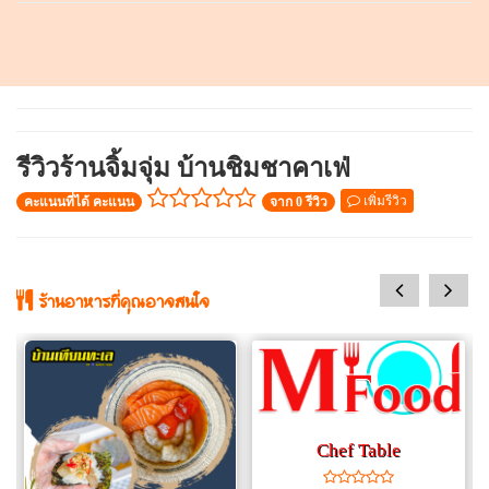
รีวิวร้านจิ้มจุ่ม บ้านชิมชาคาเฟ่
เพิ่มรีวิว
คะแนนที่ได้ คะแนน
จาก 0 รีวิว
prev
next
ร้านอาหารที่คุณอาจสนใจ
Chef Table