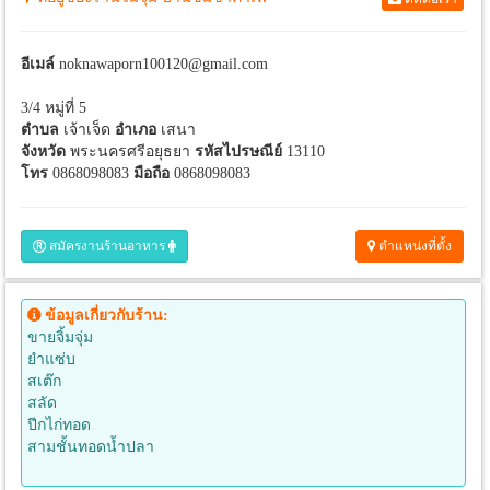
อีเมล์
noknawaporn100120@gmail.com
3/4 หมู่ที่ 5
ตำบล
เจ้าเจ็ด
อำเภอ
เสนา
จังหวัด
พระนครศรีอยุธยา
รหัสไปรษณีย์
13110
โทร
0868098083
มือถือ
0868098083
สมัครงานร้านอาหาร
ตำแหน่งที่ตั้ง
ข้อมูลเกี่ยวกับร้าน:
ขายจิ้มจุ่ม
ยำแซ่บ
สเต๊ก
สลัด
ปีกไก่ทอด
สามชั้นทอดน้ำปลา