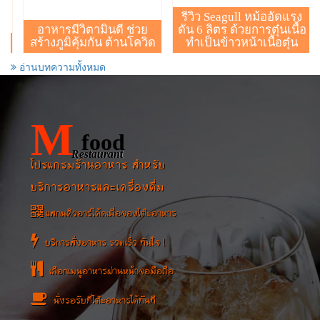
รีวิว Seagull หม้ออัดแรง
อาหารมีวิตามินดี ช่วย
ดัน 6 ลิตร ด้วยการตุ๋นเนื้อ
สร้างภูมิคุ้มกัน ต้านโควิด
ทำเป็นข้าวหน้าเนื้อตุ๋น
อ่านบทความทั้งหมด
M
food
Restaurant
โปรแกรมร้านอาหาร สำหรับ
บริการอาหารและเครื่องดื่ม
แสกนคิวอาร์โค้ดเพื่อจองโต๊ะอาหาร
บริการสั่งอาหาร รวดเร็ว ทันใจ !
เลือกเมนูอาหารผ่านหน้าจอมือถือ
นั่งรอรับที่โต๊ะอาหารได้ทันที