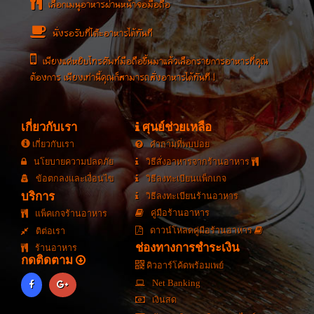
เลือกเมนูอาหารผ่านหน้าจอมือถือ
นั่งรอรับที่โต๊ะอาหารได้ทันที
เพียงแค่หยิบโทรศัพท์มือถือขึ้นมาแล้วเลือกรายการอาหารที่คุณ
ต้องการ เพียงเท่านี้คุณก็สามารถสั่งอาหารได้ทันที !
เกี่ยวกับเรา
ศุนย์ช่วยเหลือ
เกี่ยวกับเรา
คำถามที่พบบ่อย
นโยบายความปลดภัย
วิธีสั่งอาหารจากร้านอาหาร
ข้อตกลงและเงื่อนไข
วิธีลงทะเบียนแพ็กเกจ
บริการ
วิธีลงทะเบียนร้านอาหาร
คู่มือร้านอาหาร
แพ็คเกจร้านอาหาร
ดาวน์โหลดคู่มือร้านอาหาร
ติต่อเรา
ช่องทางการชำระเงิน
ร้านอาหาร
กดติดตาม
คิวอาร์โค้ดพร้อมเพย์
Net Banking
เงินสด