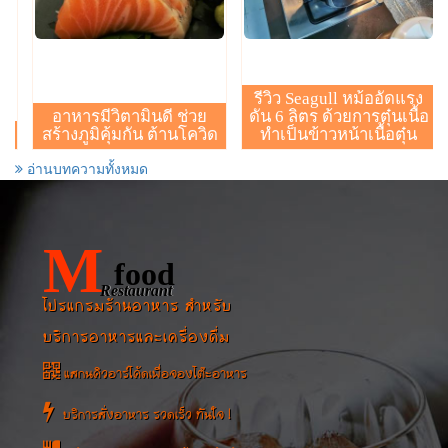
รีวิว Seagull หม้ออัดแรง
อาหารมีวิตามินดี ช่วย
ดัน 6 ลิตร ด้วยการตุ๋นเนื้อ
สร้างภูมิคุ้มกัน ต้านโควิด
ทำเป็นข้าวหน้าเนื้อตุ๋น
อ่านบทความทั้งหมด
M
food
Restaurant
โปรแกรมร้านอาหาร สำหรับ
บริการอาหารและเครื่องดื่ม
แสกนคิวอาร์โค้ดเพื่อจองโต๊ะอาหาร
บริการสั่งอาหาร รวดเร็ว ทันใจ !