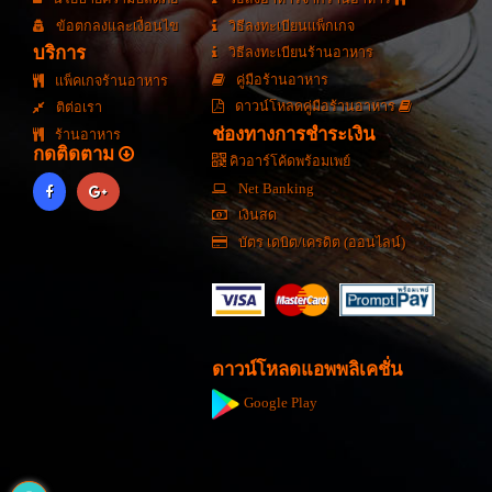
ข้อตกลงและเงื่อนไข
วิธีลงทะเบียนแพ็กเกจ
บริการ
วิธีลงทะเบียนร้านอาหาร
คู่มือร้านอาหาร
แพ็คเกจร้านอาหาร
ดาวน์โหลดคู่มือร้านอาหาร
ติต่อเรา
ช่องทางการชำระเงิน
ร้านอาหาร
กดติดตาม
คิวอาร์โค้ดพร้อมเพย์
Net Banking
เงินสด
บัตร เดบิต/เครดิต (ออนไลน์)
ดาวน์โหลดแอพพลิเคชั่น
Google Play