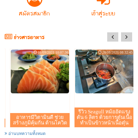
สมัครสมาชิก
เข้าสู่ระบบ
prev
next
ข่าวสารอาหาร
/09/2021 10:07:36
28/08/2021 08:32:45
03/07/20
รีวิว Seagull หม้ออัดแรง
มินดี ช่วย
ดัน 6 ลิตร ด้วยการตุ๋นเนื้อ
กัน ต้านโควิด
ทำเป็นข้าวหน้าเนื้อตุ๋น
เอมิสมาร์คเต้
อ่านบทความทั้งหมด