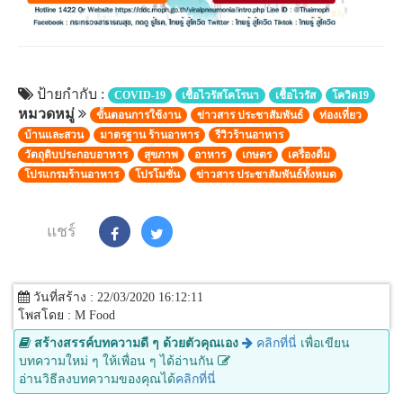
ป้ายกำกับ :
COVID-19
เชื้อไวรัสโคโรนา
เชื้อไวรัส
โควิด19
หมวดหมู่
ขั้นตอนการใช้งาน
ข่าวสาร ประชาสัมพันธ์
ท่องเที่ยว
บ้านและสวน
มาตรฐาน ร้านอาหาร
รีวิวร้านอาหาร
วัตถุดิบประกอบอาหาร
สุขภาพ
อาหาร
เกษตร
เครื่องดื่ม
โปรแกรมร้านอาหาร
โปรโมชั่น
ข่าวสาร ประชาสัมพันธ์ทั้งหมด
แชร์
วันที่สร้าง : 22/03/2020 16:12:11
โพสโดย : M Food
สร้างสรรค์บทความดี ๆ ด้วยตัวคุณเอง
คลิกที่นี่
เพื่อเขียน
บทความใหม่ ๆ ให้เพื่อน ๆ ได้อ่านกัน
อ่านวิธีลงบทความของคุณได้
คลิกที่นี่