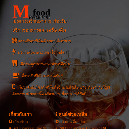
M
food
Restaurant
โปรแกรมร้านอาหาร สำหรับ
บริการอาหารและเครื่องดื่ม
แสกนคิวอาร์โค้ดเพื่อจองโต๊ะอาหาร
บริการสั่งอาหาร รวดเร็ว ทันใจ !
เลือกเมนูอาหารผ่านหน้าจอมือถือ
นั่งรอรับที่โต๊ะอาหารได้ทันที
เพียงแค่หยิบโทรศัพท์มือถือขึ้นมาแล้วเลือกรายการอาหารที่คุณ
ต้องการ เพียงเท่านี้คุณก็สามารถสั่งอาหารได้ทันที !
เกี่ยวกับเรา
ศุนย์ช่วยเหลือ
เกี่ยวกับเรา
คำถามที่พบบ่อย
นโยบายความปลดภัย
วิธีสั่งอาหารจากร้านอาหาร